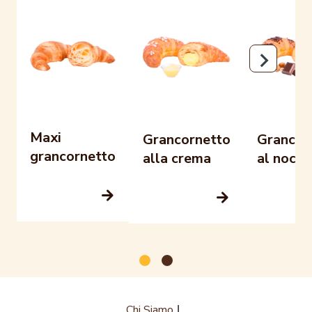
Maxi
Grancornetto
Grancor
grancornetto
alla crema
al nocci
Chi Siamo