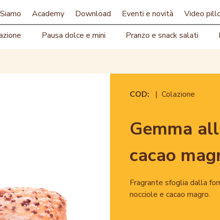
 Siamo
Academy
Download
Eventi e novità
Video pill
azione
Pausa dolce e mini
Pranzo e snack salati
COD:
| Colazione
Gemma alla
cacao mag
Fragrante sfoglia dalla for
nocciole e cacao magro.