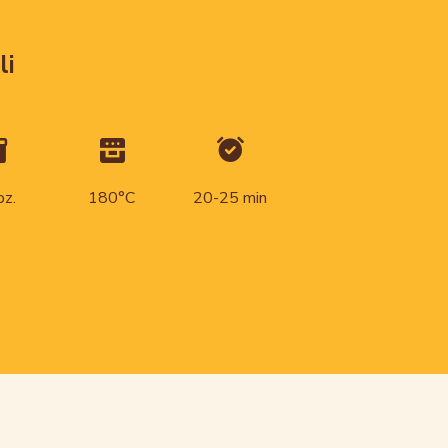
li
pz.
180°C
20-25 min