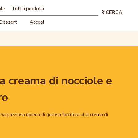
ole
Tutti i prodotti
RICERCA
Dessert
Accedi
 creama di nocciole e
ro
ma preziosa ripiena di golosa farcitura alla crema di