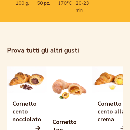
100 g.
50 pz.
170°C
20-23
min
Prova tutti gli altri gusti
Cornetto
Cornetto
cento alla
cento
crema
nocciolato
Cornetto
Top